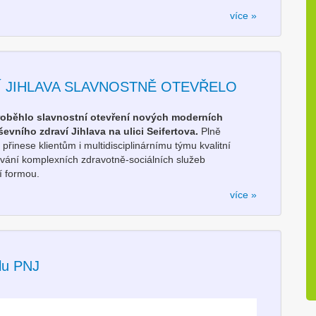
více »
 JIHLAVA SLAVNOSTNĚ OTEVŘELO
roběhlo slavnostní otevření nových moderních
evního zdraví Jihlava na ulici Seifertova.
Plně
přinese klientům i multidisciplinárnímu týmu kvalitní
vání komplexních zdravotně-sociálních služeb
í formou.
více »
álu PNJ