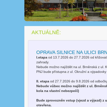
AKTUÁLNĚ:
OPRAVA SILNICE NA ULICI BR
I.etapa
od 13.7.2026 do 27.7.2026 od křižovatk
zahrady.
Nebude možno najíždět na ul. Brněnská z ul. K
PNJ bude přístupna z ul. Okružní a výpadovky
II. etapa
od 27.7.2026 do 9.8.2026 od odbočky 
Nebude vůbec možno najíždět z ul. Brněns
kola na vlastní nebezpečí)
Bude zprovozněn vstup (vjezd a výjezd) z u
otevřena.