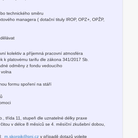
ebo technického směru
ektového managera ( dotační tituly IROP, OPZ+, OPŽP,
zdělávat
ovní kolektiv a příjemná pracovní atmosféra
ek k platovému tarifu dle zákona 341/2017 Sb.
ádné odměny z fondu vedoucího
o volna
jinou formu spoření na stáří
e
ců
ýpomoci
., třída 11, stupeň dle uznatelné délky praxe
rčitou v délce 8 měsíců se 4. měsíční zkušební dobou,
il:
m.skorpik@pnj.cz
v případě dotazů volejte