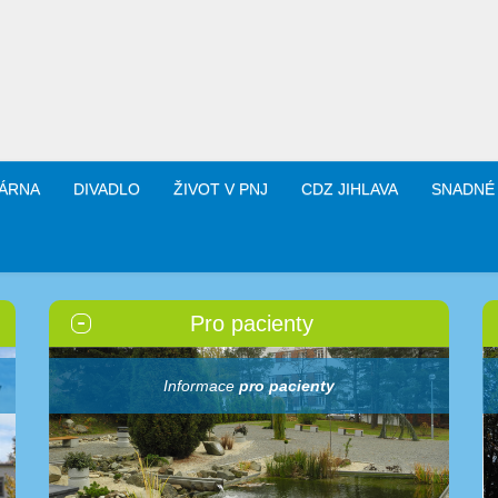
ÁRNA
DIVADLO
ŽIVOT V PNJ
CDZ JIHLAVA
SNADNÉ
Pro pacienty
Informace
pro pacienty