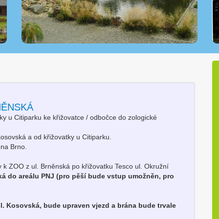
NĚNSKÁ
y u Citiparku ke křižovatce / odbočce do zologické
osovská a od křižovatky u Citiparku.
 na Brno.
k ZOO z ul. Brněnská po křižovatku Tesco ul. Okružní
ká do areálu PNJ (pro pěší bude vstup umožněn, pro
l. Kosovská, bude upraven vjezd a brána bude trvale