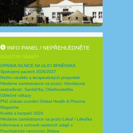
INFO PANEL / NEPŘEHLÉDNĚTE
DŮLEŽITÉ ODKAZY
OPRAVA SILNICE NA ULICI BRNĚNSKÁ
Spokojený pacient 2026/2027
Režim návštěv a terapeutických propustek
Hledáme zaměstnance na pozici: Všeobecná
sestra/bratr; Sanitář/ka; Ošetřovatel/ka
Užitečné odkazy
PNJ získala ocenění Global Health & Pharma
Magazine
Kvalita a bezpečí 2024
Hledáme zaměstnance na pozici Lékař / Lékařka
Informace o ochraně osobních údajů v
Psychiatrické nemocnici Jihlava