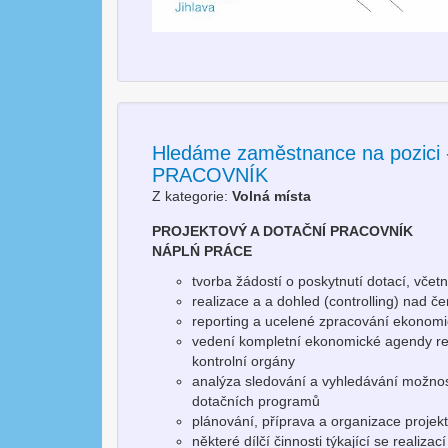
Hledáme zaměstnance na pozi
PRACOVNÍK
Z kategorie:
Volná místa
PROJEKTOVÝ A DOTAČNÍ PRACOVNÍK
NÁPLŃ PRÁCE
tvorba žádostí o poskytnutí dotací, včet
realizace a a dohled (controlling) nad 
reporting a ucelené zpracování ekonom
vedení kompletní ekonomické agendy real
kontrolní orgány
analýza sledování a vyhledávání možnost
dotačních programů
plánování, příprava a organizace proje
některé dílčí činnosti týkající se realiza