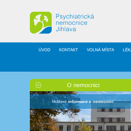
ÚVOD
KONTAKT
VOLNÁ MÍSTA
LÉK
O nemocnici
Veškeré
informace o nemocnici