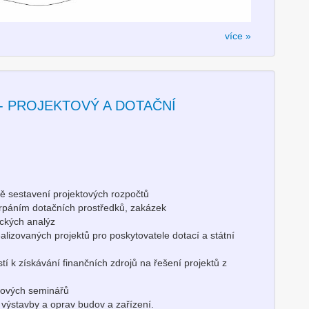
více »
ci - PROJEKTOVÝ A DOTAČNÍ
ně sestavení projektových rozpočtů
čerpáním dotačních prostředků, zakázek
ických analýz
izovaných projektů pro poskytovatele dotací a státní
í k získávání finančních zdrojů na řešení projektů z
ktových seminářů
cí výstavby a oprav budov a zařízení.