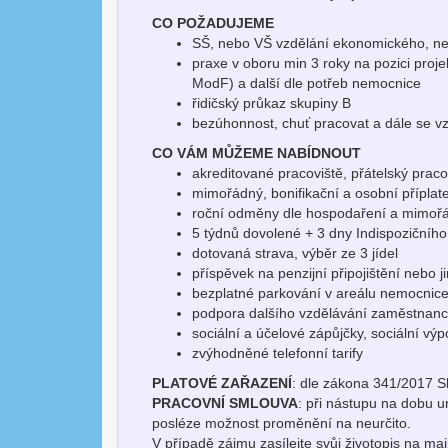
CO POŽADUJEME
SŠ, nebo VŠ vzdělání ekonomického, n
praxe v oboru min 3 roky na pozici proj
ModF) a další dle potřeb nemocnice
řidičský průkaz skupiny B
bezúhonnost, chuť pracovat a dále se v
CO VÁM MŮŽEME NABÍDNOUT
akreditované pracoviště, přátelský prac
mimořádný, bonifikační a osobní příplat
roční odměny dle hospodaření a mimoř
5 týdnů dovolené + 3 dny Indispozičníh
dotovaná strava, výběr ze 3 jídel
příspěvek na penzijní připojištění nebo 
bezplatné parkování v areálu nemocnic
podpora dalšího vzdělávání zaměstnan
sociální a účelové zápůjčky, sociální v
zvýhodněné telefonní tarify
PLATOVÉ ZAŘAZENÍ
: dle zákona 341/2017 Sb
PRACOVNÍ SMLOUVA
: při nástupu na dobu u
posléze možnost proměnění na neurčito.
V případě zájmu zasílejte svůj životopis na ma