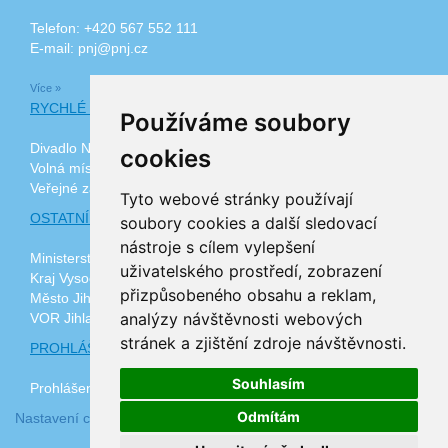
Telefon: +420 567 552 111
E-mail: pnj@pnj.cz
Více »
RYCHLÉ ODKAZY
Používáme soubory
Divadlo Na Kopečku
cookies
Volná místa
Veřejné zakázky
Tyto webové stránky používají
OSTATNÍ ODKAZY
soubory cookies a další sledovací
nástroje s cílem vylepšení
Ministerstvo zdravotnictví ČR
uživatelského prostředí, zobrazení
Kraj Vysočina
přizpůsobeného obsahu a reklam,
Město Jihlava
analýzy návštěvnosti webových
VOR Jihlava, z.ú.
stránek a zjištění zdroje návštěvnosti.
PROHLÁŠENÍ O PŘÍSTUPNOSTI
Souhlasím
Prohlášení o přístupnosti
Odmítám
Nastavení cookies