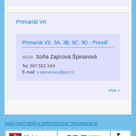
Primariát VII
Primariát VII, 3A, 3B, 9C, 9D - Primář
Soňa Zajícová Špinarová
MUDr.
Tel: 567 552 XXX
E-mail:
s.spinarova@pnj.cz
více »
NAŠI PARTNEŘI A SPŘÁTELENÉ ORGANIZACE