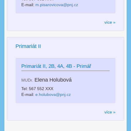
E-mail:
m.pisarovicova@pnj.cz
více »
Primariát II
Primariát II, 2B, 4A, 4B - Primář
Elena Holubová
MUDr.
Tel: 567 552 XXX
E-mail:
e.holubova@pnj.cz
více »