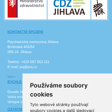
KONTAKTNÍ SPOJENÍ
Psychiatrická nemocnice Jihlava
Brněnská 455/54
586 24 Jihlava
Telefon: +420 567 552 111
E-mail: pnj@pnj.cz
Více »
RYCHLÉ ODKAZY
Používáme soubory
Divadlo Na Kopečku
cookies
Volná místa
Veřejné zakázky
Tyto webové stránky používají
OSTATNÍ ODKAZY
soubory cookies a další sledovací