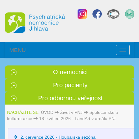
MENU
Toggle
navigati
O nemocnici
Pro pacienty
Pro odbornou veřejnost
NACHÁZÍTE SE:
ÚVOD
Život v PNJ
Společenské a
kulturní akce
18. květen 2026 - LandArt v areálu PNJ
2. července 2026 - Houbařská sezóna