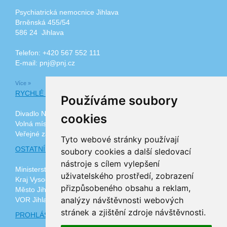
Psychiatrická nemocnice Jihlava
Brněnská 455/54
586 24 Jihlava
Telefon: +420 567 552 111
E-mail: pnj@pnj.cz
Více »
RYCHLÉ ODKAZY
Používáme soubory
Divadlo Na Kopečku
cookies
Volná místa
Veřejné zakázky
Tyto webové stránky používají
OSTATNÍ ODKAZY
soubory cookies a další sledovací
nástroje s cílem vylepšení
Ministerstvo zdravotnictví ČR
uživatelského prostředí, zobrazení
Kraj Vysočina
přizpůsobeného obsahu a reklam,
Město Jihlava
analýzy návštěvnosti webových
VOR Jihlava, z.ú.
stránek a zjištění zdroje návštěvnosti.
PROHLÁŠENÍ O PŘÍSTUPNOSTI