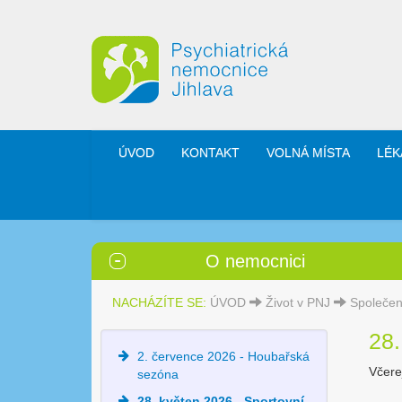
ÚVOD
KONTAKT
VOLNÁ MÍSTA
LÉK
O nemocnici
NACHÁZÍTE SE:
ÚVOD
Život v PNJ
Společen
28.
2. července 2026 - Houbařská
Včere
sezóna
28. květen 2026 - Sportovní