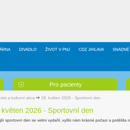
ÁRNA
DIVADLO
ŽIVOT V PNJ
CDZ JIHLAVA
SNADNÉ
Pro pacienty
ské a kulturní akce
28. květen 2026 - Sportovní den
 květen 2026 - Sportovní den
jší sportovní den se velmi vydařil, vyšlo nám krásné počasí a potěšila