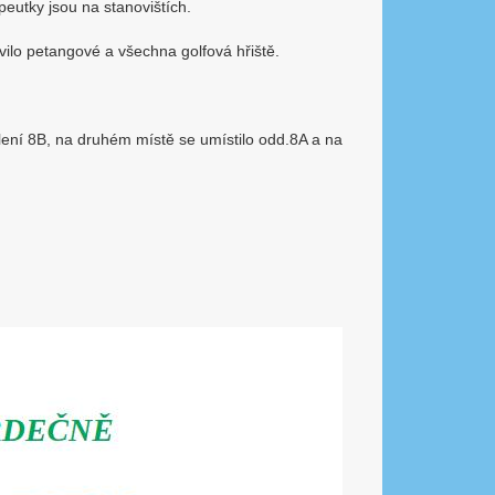
peutky jsou na stanovištích.
avilo petangové a všechna golfová hřiště.
dělení 8B, na druhém místě se umístilo odd.8A a na