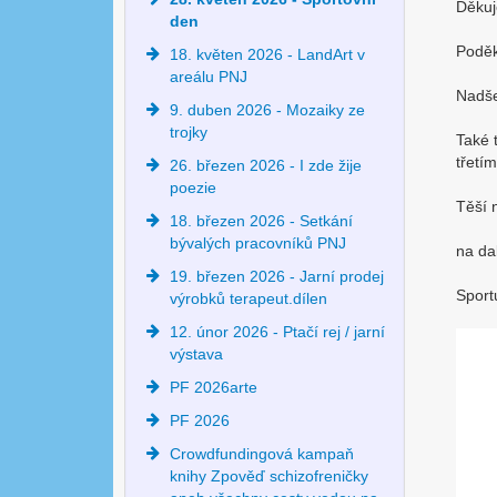
Děkuj
den
Poděk
18. květen 2026 - LandArt v
areálu PNJ
Nadše
9. duben 2026 - Mozaiky ze
trojky
Také 
třetí
26. březen 2026 - I zde žije
poezie
Těší 
18. březen 2026 - Setkání
bývalých pracovníků PNJ
na da
19. březen 2026 - Jarní prodej
Sport
výrobků terapeut.dílen
12. únor 2026 - Ptačí rej / jarní
výstava
PF 2026arte
PF 2026
Crowdfundingová kampaň
knihy Zpověď schizofreničky