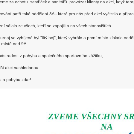
eme za ochotu sestřiček a sanitářů provázet klienty na akci, když tera
ování patří také oddělení 8A - které pro nás před akcí vyčistilo a připr
ní sálalo ze všech, kteří se zapojili a na všech stanovištích.
turnaj ve vybíjené byl "lítý boj", který vyhrálo a první místo získalo od
m místě odd.9A.
nás radost z pohybu a společného sportovního zážitku,
lší akci nashledanou.
u a pohybu zdar!